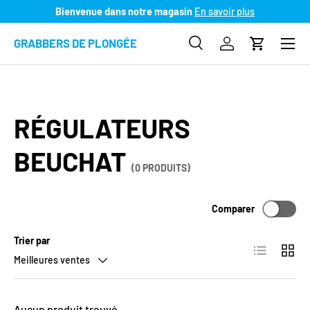
Bienvenue dans notre magasin
En savoir plus
ALLER AU CONTENU
Menu
GRABBERS DE PLONGÉE
Recherche
Se connecter
Panier
Recherche
Type de produit
Recherc
Tous
RÉGULATEURS
BEUCHAT
(0 PRODUITS)
Comparer
Trier par
Liste
Grille
Meilleures ventes
Aucun produit trouvé