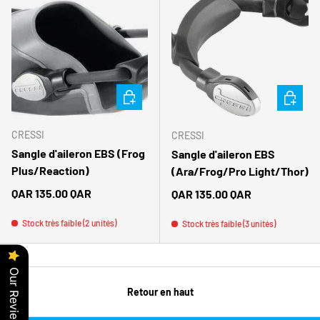
CHOISIR LES OPTIONS
CHOISIR
CRESSI
CRESSI
Sangle d'aileron EBS (Frog
Sangle d'aileron EBS
Plus/Reaction)
(Ara/Frog/Pro Light/Thor)
Prix habituel
QAR 135.00 QAR
Prix habituel
QAR 135.00 QAR
Stock très faible (2 unités)
Stock très faible (3 unités)
Our Reviews
Retour en haut