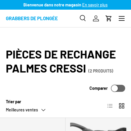
Bienvenue dans notre magasin
En savoir plus
ALLER AU CONTENU
Menu
GRABBERS DE PLONGÉE
Recherche
Se connecter
Panier
Recherche
Type de produit
Recherc
Tous
PIÈCES DE RECHANGE
PALMES CRESSI
(2 PRODUITS)
Comparer
Trier par
Liste
Grille
Meilleures ventes