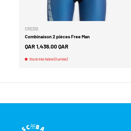
CHOISIR 
CRESSI
Combinaison 2 pièces Free Man
Prix habituel
QAR 1,436.00 QAR
Stock très faible (3 unités)