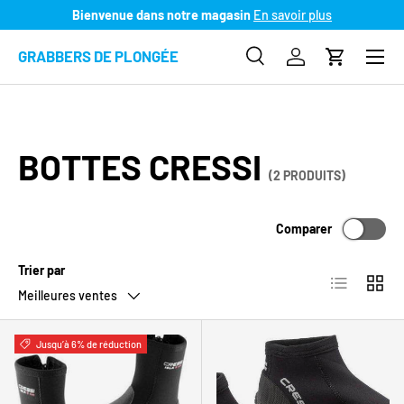
Bienvenue dans notre magasin
En savoir plus
ALLER AU CONTENU
Menu
GRABBERS DE PLONGÉE
Recherche
Se connecter
Panier
Recherche
Type de produit
Recherc
Tous
BOTTES CRESSI
(2 PRODUITS)
Comparer
Trier par
Liste
Grille
Meilleures ventes
Jusqu’à 6% de réduction